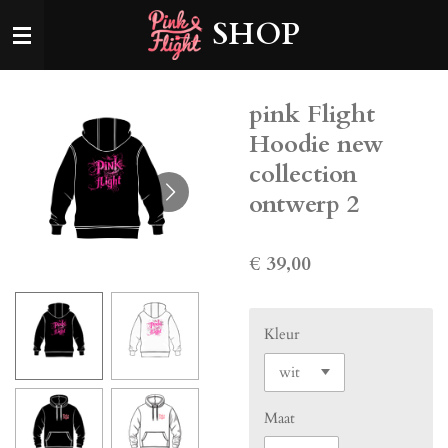
Ga
SHOP
direct
naar
de
pink Flight
hoofdinhoud
Hoodie new
collection
ontwerp 2
€ 39,00
Kleur
Maat