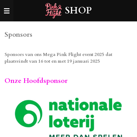
Ga
SHOP
direct
naar
de
hoofdinhoud
Sponsors
Sponsors van ons Mega Pink Flight event 2025 dat
plaatsvindt van 16 tot en met 19 januari 2025
Onze Hoofdsponsor