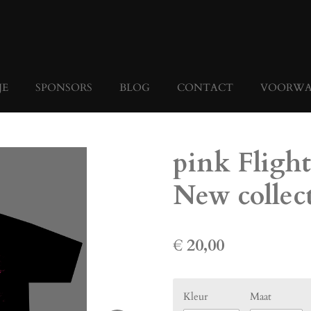
JE
SPONSORS
BLOG
CONTACT
VOORWA
pink Flight
New collec
€ 20,00
Kleur
Maat